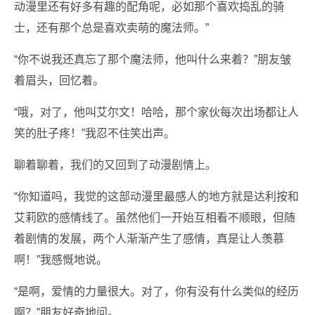
动漫里还有好多有趣的配角呢，必如那个喜欢捣乱的骑
士，还有那个总是喜欢卖萌的魔法师。”
“你不说我还真忘了那个魔法师，他叫什么来着？”朋友皱
着眉头，回忆着。
“哦，对了，他叫艾尔文！哈哈，那个家伙每次出场都让人
笑的肚子疼！”我忍不住笑出声。
聊着聊着，我们的又回到了动漫剧情上。
“你知道吗，我觉的这部动漫里最感人的地方就是达利按和
艾莉欧的感情线了。虽然他们一开始互相看不顺眼，但随
着剧情的发展，两个人渐渐产生了感情，真是让人羡慕
啊！”我感慨地说。
“是啊，爱情的力量很大。对了，你有没有什么类似的经历
啊？”朋友好奇地问。