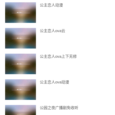
公主恋人动漫
公主恋人ova云
公主恋人ova上下无修
公主恋人ova动漫
公园之夜广播剧免收听