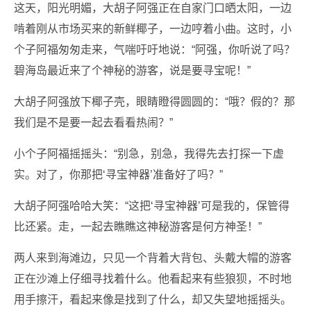
这天，阳光明媚，大胡子阿强正在自家门口晒太阳，一边
啃着刚从市场买来的新鲜椰子，一边哼着小曲。这时，小
个子阿福匆匆走来，气喘吁吁地说：“阿强，你听说了吗？
碧海岛最近来了个神秘的游客，说是要寻宝呢！”
大胡子阿强放下椰子壳，眼睛瞪得圆圆的：“哦？假的？那
我们是不是要一起去看看热闹？”
小个子阿福摇摇头：“别急，别急，我得先去打探一下虚
实。对了，你那把‘寻宝神器’准备好了吗？”
大胡子阿强哈哈大笑：“这把‘寻宝神器’可是我的，保管得
比还紧。走，一起去瞧瞧这神秘游客是何方神圣！”
两人来到海滩边，只见一个背着大背包、头戴大帽的游客
正在沙滩上仔细寻找着什么。他看起来有些狼狈，不时地
用手擦汗，看起来像是找到了什么，却又失望地摇摇头。