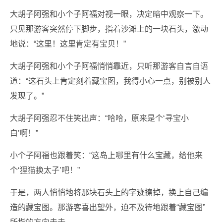
大胡子阿强和小个子阿福对视一眼，决定暗中观察一下。
只见那游客突然停下脚步，指着沙滩上的一块石头，激动
地说：“这里！这里肯定有宝贝！”
大胡子阿强和小个子阿福悄悄靠近，只听那游客自言自语
道：“这石头上肯定刻着藏宝图，我得小心一点，别被别人
发现了。”
大胡子阿强忍不住笑出声：“哈哈，原来是个‘寻宝小
白’啊！”
小个子阿福也跟着笑：“这岛上哪里有什么宝藏，给他来
个‘狸猫换太子’吧！”
于是，两人悄悄地将那块石头上的字迹擦掉，换上自己编
造的藏宝图。那游客喜出望外，迫不及待地跟着“藏宝图”