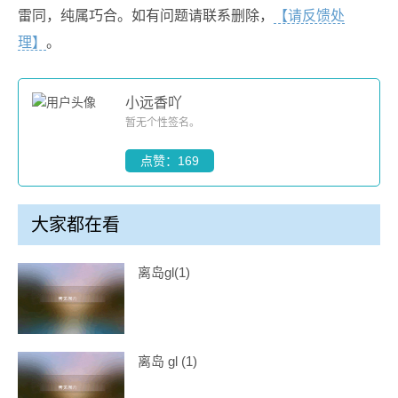
雷同，纯属巧合。如有问题请联系删除，
【请反馈处
理】
。
小远香吖
暂无个性签名。
点赞：169
大家都在看
离岛gl(1)
离岛 gl (1)