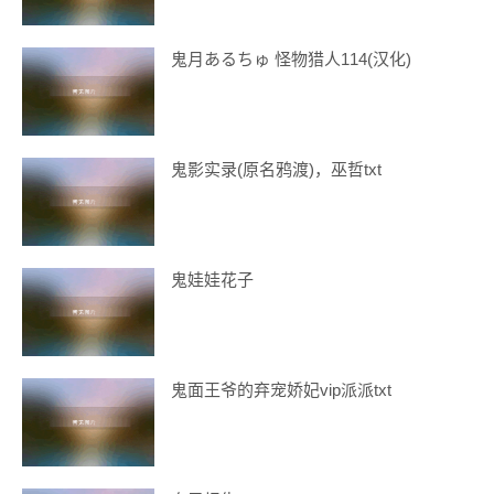
鬼月あるちゅ 怪物猎人114(汉化)
鬼影实录(原名鸦渡)，巫哲txt
鬼娃娃花子
鬼面王爷的弃宠娇妃vip派派txt