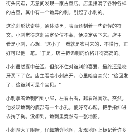
街头闲逛，无意间发现一家古董店。店里摆满了各种各样
的古董，其中有一个诡异的刺，引起了小刺的。
这诡刺形状奇特，通体漆黑，表面还刻着一些奇怪的符
文。小刺觉得这刺肯定价值不菲，便决定买下来。店主一
看是小刺，心想：“这小子一看就是农村来的，不懂行，正
好可以他一笔。”于是，店主把诡刺的价格开得高高的。
小刺虽然囊中羞涩，但架不住对诡刺的喜爱，最终还是咬
牙买下了它。店主看着小刺离开，心里暗自高兴：“这回发
了，这诡刺可是个宝贝。”
小刺拿着诡刺回到小屋，左看右看，越看越喜欢。突然，
他发现诡刺的底部有一个小孔，便好奇心起，把手指伸进
去掏了掏。没想到，诡刺里竟然有一张地图。
小刺瞪大了眼睛，仔细端详地图，发现地图上标记着许多