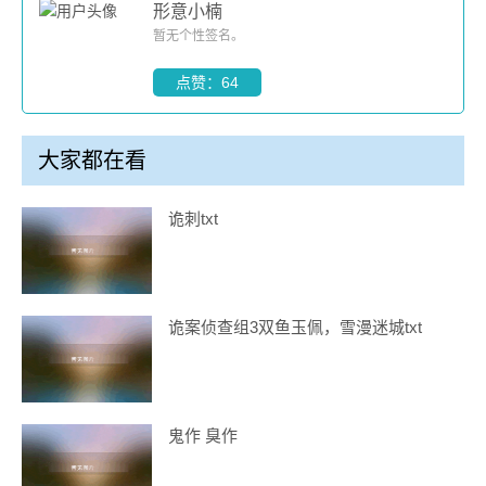
形意小楠
暂无个性签名。
点赞：64
大家都在看
诡刺txt
诡案侦查组3双鱼玉佩，雪漫迷城txt
鬼作 臭作