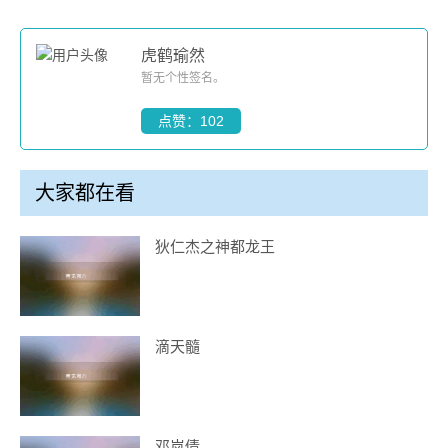
虎鹤瑜然
暂无个性签名。
点赞：102
大家都在看
狄仁杰之神都龙王
滴天髓
邓岚倩