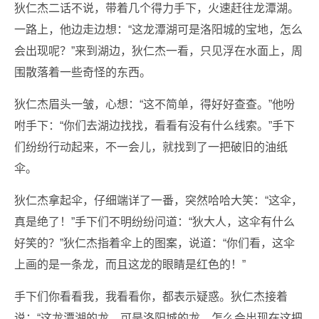
狄仁杰二话不说，带着几个得力手下，火速赶往龙潭湖。
一路上，他边走边想：“这龙潭湖可是洛阳城的宝地，怎么
会出现呢？”来到湖边，狄仁杰一看，只见浮在水面上，周
围散落着一些奇怪的东西。
狄仁杰眉头一皱，心想：“这不简单，得好好查查。”他吩
咐手下：“你们去湖边找找，看看有没有什么线索。”手下
们纷纷行动起来，不一会儿，就找到了一把破旧的油纸
伞。
狄仁杰拿起伞，仔细端详了一番，突然哈哈大笑：“这伞，
真是绝了！”手下们不明纷纷问道：“狄大人，这伞有什么
好笑的？”狄仁杰指着伞上的图案，说道：“你们看，这伞
上画的是一条龙，而且这龙的眼睛是红色的！”
手下们你看看我，我看看你，都表示疑惑。狄仁杰接着
说：“这龙潭湖的龙，可是洛阳城的龙，怎么会出现在这把