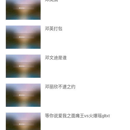
邓英打包
邓文迪是谁
邓丽欣不速之约
等你说爱我之面瘫王vs火爆瑶gltxt