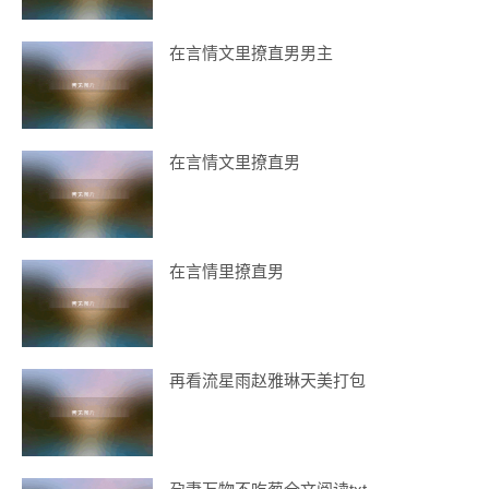
在言情文里撩直男男主
在言情文里撩直男
在言情里撩直男
再看流星雨赵雅琳天美打包