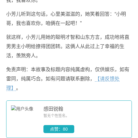
我，我喜欢你。”
小芳儿听到这句话，心里美滋滋的，她笑着回答：“小明
哥，我也喜欢你，咱俩在一起吧！”
就这样，小芳儿用她的聪明才智和山东方言，成功地将直
男男主小明给撩得团团转。这俩人从此过上了幸福的生
活，羡煞旁人。
免责声明：本故事及标题内容纯属虚构，仅供娱乐，如有
雷同，纯属巧合。如有问题请联系删除，
【请反馈处
理】
。
感田锐翰
暂无个性签名。
点赞：80